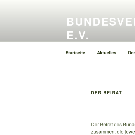
Zum
Inhalt
BUNDESVE
springen
E.V.
Qualität – Weiterentwicklung – 
Startseite
Aktuelles
Der
DER BEIRAT
Der Beirat des Bund
zusammen, die jewei