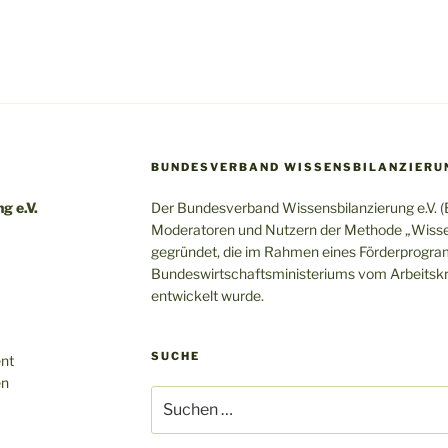
BUNDESVERBAND WISSENSBILANZIERUN
g e.V.
Der Bundesverband Wissensbilanzierung e.V.
Moderatoren und Nutzern der Methode „Wisse
gegründet, die im Rahmen eines Förderprogr
Bundeswirtschaftsministeriums vom Arbeitskr
entwickelt wurde.
SUCHE
ent
en
Suchen
nach: