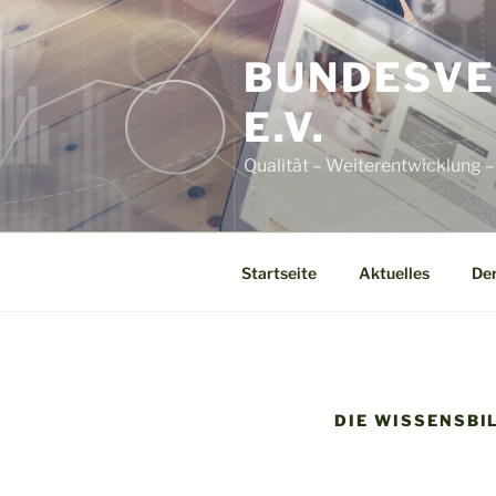
Zum
Inhalt
BUNDESVE
springen
E.V.
Qualität – Weiterentwicklung 
Startseite
Aktuelles
Der
DIE WISSENSBI