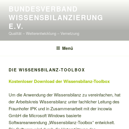
Zum
BUNDESVERBAND
Inhalt
WISSENSBILANZIERUNG
springen
E.V.
Qualität – Weiterentwicklung – Vernetzung
Menü
DIE WISSENSBILANZ-TOOLBOX
Kostenloser Download der Wissensbilanz-Toolbox
Um die Anwendung der Wissensbilanz zu vereinfachen, hat
der Arbeitskreis Wissensbilanz unter fachlicher Leitung des
Fraunhofer IPK und in Zusammenarbeit mit der incowia
GmbH die Microsoft Windows basierte
Softwareanwendung „Wissensbilanz-Toolbox“ entwickelt.