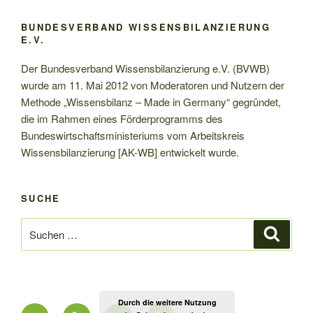
BUNDESVERBAND WISSENSBILANZIERUNG
E.V.
Der Bundesverband Wissensbilanzierung e.V. (BVWB)
wurde am 11. Mai 2012 von Moderatoren und Nutzern der
Methode „Wissensbilanz – Made in Germany“ gegründet,
die im Rahmen eines Förderprogramms des
Bundeswirtschaftsministeriums vom Arbeitskreis
Wissensbilanzierung [AK-WB] entwickelt wurde.
SUCHE
Suchen
Suche
nach:
Durch die weitere Nutzung
Twitter
Datenschutzerklärung
E-
Impressum